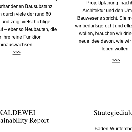
Projektplanung, nachh
vorhandenen Bausubstanz
Architektur und den U
ch durch viele der rund 60
Bauwesens spricht. Sie m
 und zeigt vielschichtige
wir bedarfsgerecht und effi
uf – ebenso Neubauten, die
wollen, brauchen wir dri
 ihre reine Funktion
neue Idee davon, wie wir 
hinauswachsen.
leben wollen.
>>>
>>>
KALDEWEI
Strategiedial
ainability Report
Baden-Württembe