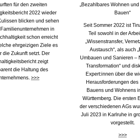
urften für den zweiten
„Bezahlbares Wohnen und 
gkeitsbericht 2022 wieder
Bauen“
 Kulissen blicken und sehen
Seit Sommer 2022 ist Ti
 Familienunternehmen in
Teil sowohl in der Arbe
hhaltigkeit schon erreicht
„Wissenstransfer, Verne
elche ehrgeizigen Ziele es
Austausch“, als auch „
r die Zukunft setzt. Der
Umbauen und Sanieren – 
ltigkeitsbericht zeigt
Transformation“ und disku
parent die Haltung des
Expert:innen über die wi
nternehmens.
>>>
Herausforderungen des 
Bauens und Wohnens i
Württemberg. Die ersten 
der verschiedenen AGs wu
Juli 2023 in Karlruhe in g
vorgestellt.
>>>