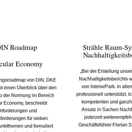
IN Roadmap
Strähle Raum-Sy
Nachhaltigkeitsb
rcular Economy
„Bei der Erstellung unse
Nachhaltigkeitsberichts 
ngsroadmap von DIN, DKE
von InteriorPark. in all
bt einen Überblick über den
professionell unterstützt. 
o der Normung im Bereich
kompetenten und ganzhe
ar Economy, beschreibt
Ansatz in Sachen Nachha
nforderungen und
jederzeit weiterempfeh
forderungen für sieben
Geschäftsführer Florian S
nktthemen und formuliert