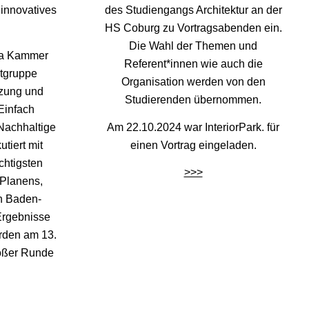
innovatives
des Studiengangs Architektur an der
HS Coburg zu Vortragsabenden ein.
Die Wahl der Themen und
na Kammer
Referent*innen wie auch die
itgruppe
Organisation werden von den
tzung und
Studierenden übernommen.
Einfach
Nachhaltige
Am 22.10.2024 war InteriorPark. für
tiert mit
einen Vortrag eingeladen.
chtigsten
>>>
Planens,
n Baden-
Ergebnisse
rden am 13.
roßer Runde