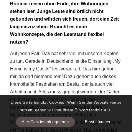
Boomer reisen ohne Ende, ihre Wohnungen
stehen leer. Junge Leute sind örtlich nicht
gebunden und würden sich freuen, dort eine Zeit
lang einzuziehen. Braucht es neue
Wohnkonzepte, die den Leerstand flexibel
nutzen?
Auf jeden Fall. Das hat sehr viel mit unseren Köpfen
zu tun. Gerade in Deutschland ist die Einstellung „My
Home is my Castle“ fest verankert. Das hier gehört
mir, da darf niemand rein! Dazu gehört auch dieses
krampfhafte Festhalten am Besitz, der ja auch viel
Arbeit macht. Alles muss gepflegt werden: der Garten,
die Fassade, das Dach, die Heizung, die
Diese Seite benutzt Cookies. Wenn Sie die Website weiter
Innenausstattung …. Insbesondere für ältere
nutzen, gehen wir von Ihrem Einverständnis aus.
Menschen ist das eine enorme Belastung.
Alle Cookies akzeptieren
Einstellungen
Wir reden ja oft über Freiheit und die Frage ist: Hat es
mit Freiheit zu tun, wenn ich an ein Haus gebunden