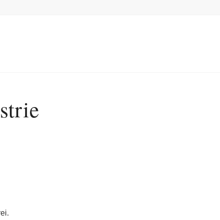
strie
ei.