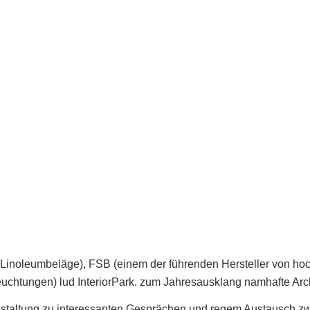
 Linoleumbeläge), FSB (einem der führenden Hersteller von h
chtungen) lud InteriorPark. zum Jahresausklang namhafte Archi
anstaltung zu interessanten Gesprächen und regem Austausch zw