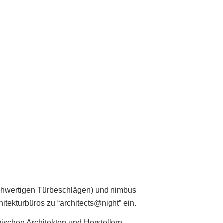
ochwertigen Türbeschlägen) und nimbus
tekturbüros zu “architects@night” ein.
ischen Architekten und Herstellern.