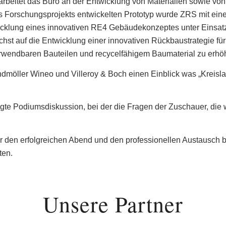
arbeitet das Büro an der Entwicklung von Materialien sowie v
s Forschungsprojekts entwickelten Prototyp wurde ZRS mit e
icklung eines innovativen RE4 Gebäudekonzeptes unter Einsatz 
ächst auf die Entwicklung einer innovativen Rückbaustrategie 
rwendbaren Bauteilen und recycelfähigem Baumaterial zu erhö
ndmöller Wineo und Villeroy & Boch einen Einblick was „Kreisl
te Podiumsdiskussion, bei der die Fragen der Zuschauer, die w
für den erfolgreichen Abend und den professionellen Austausc
ten.
Unsere Partner