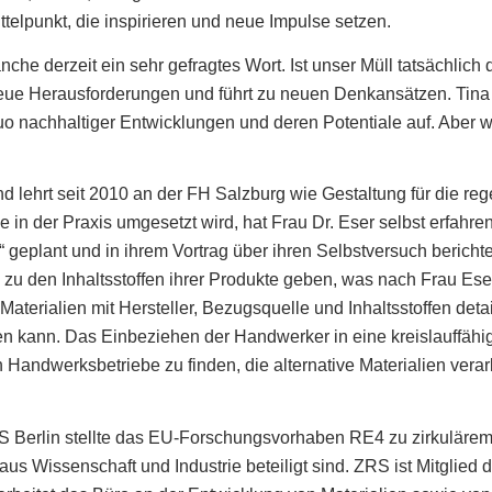
telpunkt, die inspirieren und neue Impulse setzen.
ranche derzeit ein sehr gefragtes Wort. Ist unser Müll tatsächli
r neue Herausforderungen und führt zu neuen Denkansätzen. Tina
o nachhaltiger Entwicklungen und deren Potentiale auf. Aber wie
 und lehrt seit 2010 an der FH Salzburg wie Gestaltung für die r
 in der Praxis umgesetzt wird, hat Frau Dr. Eser selbst erfahren
 geplant und in ihrem Vortrag über ihren Selbstversuch berichte
u den Inhaltsstoffen ihrer Produkte geben, was nach Frau Eser
Materialien mit Hersteller, Bezugsquelle und Inhaltsstoffen detai
n kann. Das Einbeziehen der Handwerker in eine kreislauffäh
ach Handwerksbetriebe zu finden, die alternative Materialien ve
S Berlin stellte das EU-Forschungsvorhaben RE4 zu zirkulärem 
aus Wissenschaft und Industrie beteiligt sind. ZRS ist Mitglied