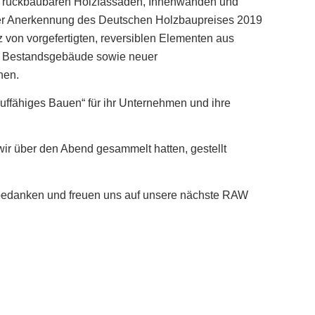
on rückbaubaren Holzfassaden, Innenwänden und
iner Anerkennung des Deutschen Holzbaupreises 2019
von vorgefertigten, reversiblen Elementen aus
für Bestandsgebäude sowie neuer
hen.
auffähiges Bauen“ für ihr Unternehmen und ihre
ir über den Abend gesammelt hatten, gestellt
h bedanken und freuen uns auf unsere nächste RAW