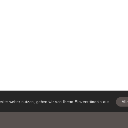
site weiter nutzen, gehen wir von Ihrem Einverständnis aus.
All